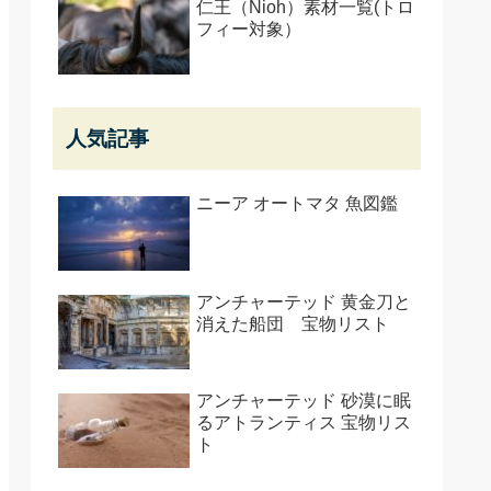
仁王（Nioh）素材一覧(トロ
フィー対象）
人気記事
ニーア オートマタ 魚図鑑
アンチャーテッド 黄金刀と
消えた船団 宝物リスト
アンチャーテッド 砂漠に眠
るアトランティス 宝物リス
ト