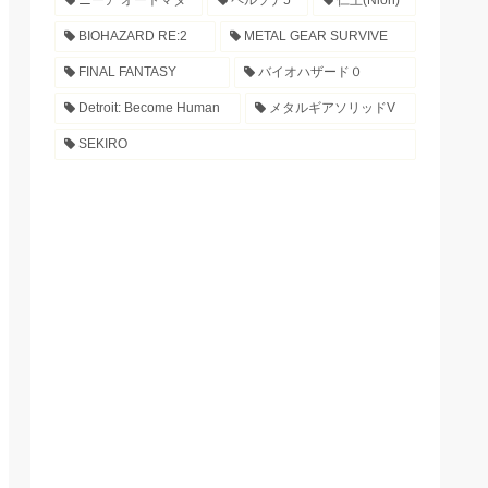
ニーア オートマタ
ペルソナ5
仁王(Nioh)
BIOHAZARD RE:2
METAL GEAR SURVIVE
FINAL FANTASY
バイオハザード０
Detroit: Become Human
メタルギアソリッドV
SEKIRO