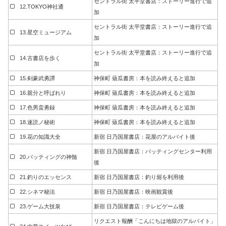
セントラル街 太平堂書店：ストーリー進行で追
12.TOKYO神社通
加
セントラル街 太平堂書店：ストーリー進行で追
13.星空ミュージアム
加
セントラル街 太平堂書店：ストーリー進行で追
14.古書店を歩く
加
15.剣豪武勇譚
神保町 薙瓜書房：本を読み終えると追加
16.親分と呼ばれり
神保町 薙瓜書房：本を読み終えると追加
17.色男蛮勇録
神保町 薙瓜書房：本を読み終えると追加
18.速読ノ秘術
神保町 薙瓜書房：本を読み終えると追加
19.花の知識大全
新宿 日乃国屋書店：花屋のアルバイト後
新宿 日乃国屋書店：バッティングセンター利用
20.バッティングの神髄
後
21.釣りのエッセンス
新宿 日乃国屋書店：釣り堀を利用後
22.シネマ秘法
新宿 日乃国屋書店：映画観賞後
23.ゲーム大技泉
新宿 日乃国屋書店：テレビゲーム後
リクエスト報酬「こんにちは地獄のアルバイト」