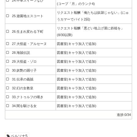
24.中華スイーツなび
(コープ「月」のランク4)
リクエスト報酬「俺たちは奴隷じゃない」(にゅ
25.遊園地エスコート
うカマーでバイト2回)
リクエスト報酬「悪どい地上げ屋に鉄槌を」
26.生まれ変わる下町
(8/30以降)
27.大怪盗・アルセーヌ
図書室(キャラ加入で追加)
28.海賊伝説
図書室(キャラ加入で追加)
29.大怪盗・ゾロ
図書室(キャラ加入で追加)
30.妖艶の踊り子
図書室(キャラ加入で追加)
31.伝承の義賊
図書室(キャラ加入で追加)
32.幻の女教皇
図書室(キャラ加入で追加)
33.クトゥルフの嘆き
図書室(キャラ加入で追加)
34.闇を駆ける女
図書室(キャラ加入で追加)
進捗:
0/34
ペルソナ5